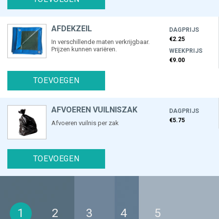
AFDEKZEIL
DAGPRIJS
€2.25
In verschillende maten verkrijgbaar.
Prijzen kunnen variëren.
WEEKPRIJS
€9.00
TOEVOEGEN
AFVOEREN VUILNISZAK
DAGPRIJS
€5.75
Afvoeren vuilnis per zak
TOEVOEGEN
(huidige)
1
2
3
4
5