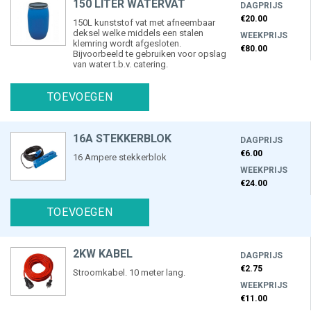
150 LITER WATERVAT
DAGPRIJS
€20.00
150L kunststof vat met afneembaar
deksel welke middels een stalen
WEEKPRIJS
klemring wordt afgesloten.
€80.00
Bijvoorbeeld te gebruiken voor opslag
van water t.b.v. catering.
TOEVOEGEN
16A STEKKERBLOK
DAGPRIJS
€6.00
16 Ampere stekkerblok
WEEKPRIJS
€24.00
TOEVOEGEN
2KW KABEL
DAGPRIJS
€2.75
Stroomkabel. 10 meter lang.
WEEKPRIJS
€11.00